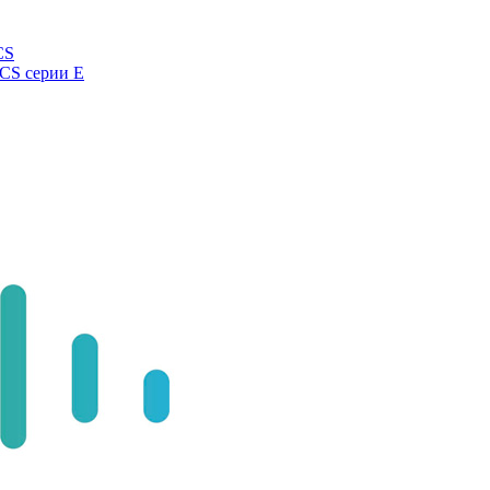
CS
UCS серии E