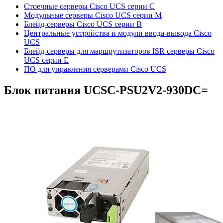
Стоечные серверы Cisco UCS серии C
Модульные серверы Cisco UCS серии M
Блейд-серверы Cisco UCS серии B
Центральные устройства и модули ввода-вывода Cisco
UCS
Блейд-серверы для маршрутизаторов ISR серверы Cisco
UCS серии E
ПО для управления серверами Cisco UCS
Блок питания
UCSC-PSU2V2-930DC=