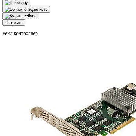
×
Закрыть
Рейд-контроллер