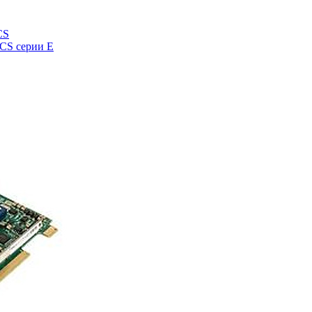
CS
UCS серии E