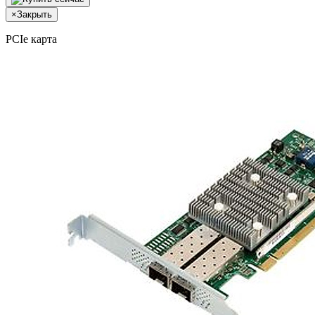
×
Закрыть
PCIe карта