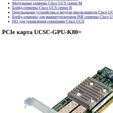
Модульные серверы Cisco UCS серии M
Блейд-серверы Cisco UCS серии B
Центральные устройства и модули ввода-вывода Cisco U
Блейд-серверы для маршрутизаторов ISR серверы Cisco 
ПО для управления серверами Cisco UCS
PCIe карта
UCSC-GPU-K80=