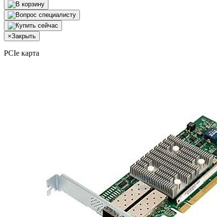
×
Закрыть
PCIe карта