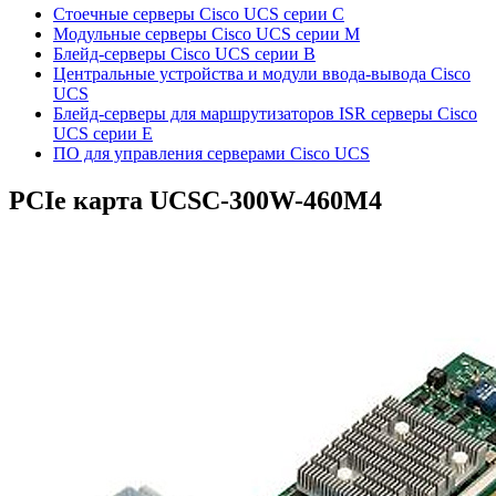
Стоечные серверы Cisco UCS серии C
Модульные серверы Cisco UCS серии M
Блейд-серверы Cisco UCS серии B
Центральные устройства и модули ввода-вывода Cisco
UCS
Блейд-серверы для маршрутизаторов ISR серверы Cisco
UCS серии E
ПО для управления серверами Cisco UCS
PCIe карта
UCSC-300W-460M4