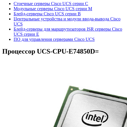
Стоечные серверы Cisco UCS серии C
Модульные серверы Cisco UCS серии M
Блейд-серверы Cisco UCS серии B
Центральные устройства и модули ввода-вывода Cisco
UCS
Блейд-серверы для маршрутизаторов ISR серверы Cisco
UCS серии E
ПО для управления серверами Cisco UCS
Процессор
UCS-CPU-E74850D=