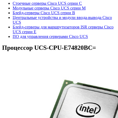
Стоечные серверы Cisco UCS серии C
Модульные серверы Cisco UCS серии M
Блейд-серверы Cisco UCS серии B
Центральные устройства и модули ввода-вывода Cisco
UCS
Блейд-серверы для маршрутизаторов ISR серверы Cisco
UCS серии E
ПО для управления серверами Cisco UCS
Процессор
UCS-CPU-E74820BC=