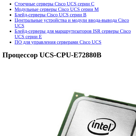
Стоечные серверы Cisco UCS серии C
Модульные серверы Cisco UCS серии M
Блейд-серверы Cisco UCS серии B
Центральные устройства и модули ввода-вывода Cisco
UCS
Блейд-серверы для маршрутизаторов ISR серверы Cisco
UCS серии E
ПО для управления серверами Cisco UCS
Процессор
UCS-CPU-E72880B