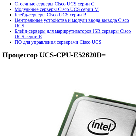
Стоечные серверы Cisco UCS серии C
Модульные серверы Cisco UCS серии M
Блейд-серверы Cisco UCS серии B
Центральные устройства и модули ввода-вывода Cisco
UCS
Блейд-серверы для маршрутизаторов ISR серверы Cisco
UCS серии E
ПО для управления серверами Cisco UCS
Процессор
UCS-CPU-E52620D=