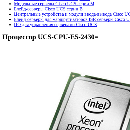
Модульные серверы Cisco UCS серии M
Блейд-серверы Cisco UCS серии B
Центральные устройства и модули ввода-вывода Cisco U
Блейд-серверы для маршрутизаторов ISR серверы Cisco 
ПО для управления серверами Cisco UCS
Процессор
UCS-CPU-E5-2430=