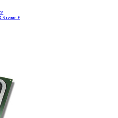
CS
UCS серии E