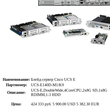
Наименование:
Блейд-сервер Cisco UCS E
Партномер:
UCS-E140D-M1/K9
UCS-E,DoubleWide,4CoreCPU,2x8G SD,1x8G
Описание:
RDIMM,1-3 HDD
Цена:
424 333 руб.
5 900.00 USD
5 382.30 EUR